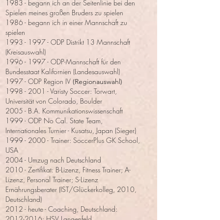
1983 - begann ich an der Seitenlinie bei den
Spielen meines großen Bruders zu spielen
1986 - begann ich in einer Mannschaft zu
spielen
1993 - 1997
- ODP Distrikt 13 Mannschaft
(Kreisauswahl)
1996 - 1997
- ODP-Mannschaft für den
Bundesstaat Kalifornien (Landesauswahl)
1997 - ODP Region IV
(Regionauswahl)
1998 - 2001
- Varisty Soccer: Torwart,
Universität von Colorado, Boulder
2005 - B.A. Kommunikationswissenschaft
1999 - ODP No Cal. State Team,
Internationales Turnier - Kusatsu, Japan (Sieger)
1999 - 2000
- Trainer: SoccerPlus GK School,
USA
2004 - Umzug nach Deutschland
2010 - Zertifikat: B-Lizenz, Fitness Trainer; A-
Lizenz, Personal Trainer; S-Lizenz
Ernährungsberater (IST/Glückerkolleg, 2010,
Deutschland)
2012 - heute - Coaching, Deutschland:
2012-2016
: HSV Langenfeld