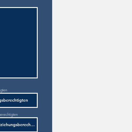
igten
erechtigten