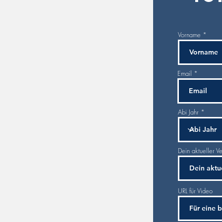
Vorname
Email
Abi Jahr
Dein aktueller V
URL für Video