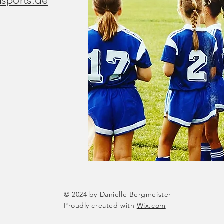
dsports.de
© 2024 by Danielle Bergmeister
Proudly created with
Wix.com