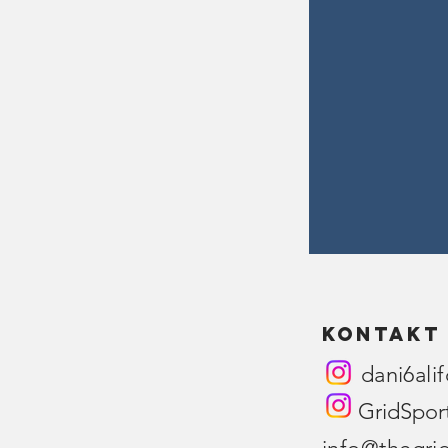
Kontakt
dani6alifo
GridSport